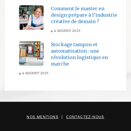
Comment le master en
design prépare à l’industrie
créative de demain ?
4 AUGUST 2025
Stockage tampon et
automatisation : une
révolution logistique en
marche
4 AUGUST 2025
|
NOS MENTIONS
CONTACTEZ-NOUS