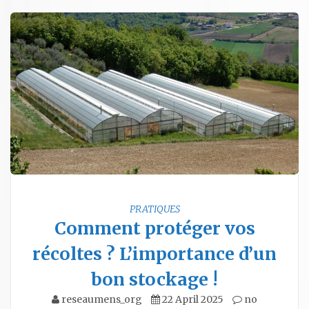
PRATIQUES
Comment protéger vos
récoltes ? L’importance d’un
bon stockage !
reseaumens_org
22 April 2025
no