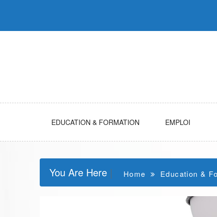
Skip
to
content
EDUCATION & FORMATION
EMPLOI
You Are Here
Home
Education & F