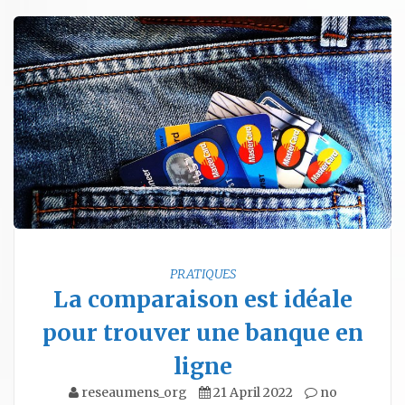
PRATIQUES
La comparaison est idéale
pour trouver une banque en
ligne
reseaumens_org
21 April 2022
no