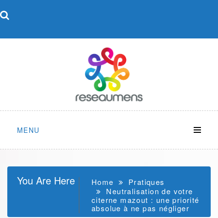
Skip
to
content
MENU
You Are Here
Home
Pratiques
Neutralisation de votre
citerne mazout : une priorité
absolue à ne pas négliger